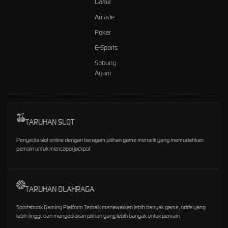
Game
Arcade
Poker
E-Sports
Sabung
Ayam
TARUHAN SLOT
Penyedia slot online dengan beragam pilihan game menarik yang memudahkan
pemain untuk mencapai jackpot
TARUHAN OLAHRAGA
Sportsbook Gaming Platform Terbaik menawarkan lebih banyak game, odds yang
lebih tinggi, dan menyediakan pilihan yang lebih banyak untuk pemain.