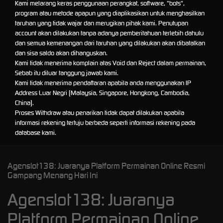
Kami melarang keras penggunaan perangkat, software, "bots",
program atau metode apapun yang diaplikasikan untuk menghasilkan
taruhan yang tidak wajar dan merugikan pihak kami. Penutupan
account akan dilakukan tanpa adanya pemberitahuan terlebih dahulu
dan semua kemenangan dari taruhan yang dilakukan akan dibatalkan
dan sisa saldo akan dihanguskan.
Kami tidak menerima komplain atas Void dan Reject dalam permainan,
Sebab itu diluar tanggung jawab kami.
Kami tidak menerima pendaftaran apabila anda menggunakan IP
Address Luar Negri (Malaysia, Singapore, Hongkong, Cambodia,
China).
Proses Withdraw atau penarikan tidak dapat dilakukan apabila
informasi rekening tertuju berbeda seperti informasi rekening pada
database kami.
Agenslot138: Juaranya Platform Permainan Online Resmi
Gampang Menang Hari Ini
Agenslot138: Juaranya
Platform Permainan Online