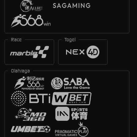
Race
Togel
Olahraga