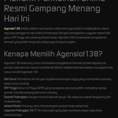
Resmi Gampang Menang
Hari Ini
Agenslot138
adalah platform permainan online resmi yang telah menjadi pilihan utama
bagi para penggemar slot online di Indonesia. Dengan berbagai fitur unggulan seperti slot
gacor, RTP tinggi, dan peluang jackpot besar, Agenslot138 menawarkan pengalaman
bermain yang tidak hanya seru tetapi juga menguntungkan.
Kenapa Memilih Agenslot138?
Agenslot138 dirancang untuk memberikan pengalaman bermain terbaik bagi semua
pemain, baik pemula maupun profesional. Berikut adalah beberapa alasan mengapa Anda
harus memilih Agenslot138:
Slot Gacor:
Permainan slot dengan tingkat kemenangan tinggi yang memberikan peluang
besar untuk menang.
RTP Tinggi:
Return to Player (RTP) yang transparan dan kompetitif, memastikan setiap
pemain memiliki peluang adil untuk menang.
Deposit Terjangkau:
Dengan minimal deposit hanya 10k, siapa pun dapat bergabung dan
mulai bermain.
Jackpot Besar:
Peluang untuk memenangkan jackpot besar setiap hari.
Layanan Pelanggan 24/7:
Tim dukungan yang siap membantu kapan saja Anda
membutuhkan.