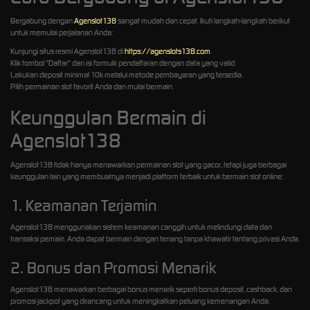
Bergabung dengan
Agenslot138
sangat mudah dan cepat. Ikuti langkah-langkah berikut
untuk memulai perjalanan Anda:
Kunjungi situs resmi Agenslot138 di
https://agenslots138.com
.
Klik tombol "Daftar" dan isi formulir pendaftaran dengan data yang valid.
Lakukan deposit minimal 10k melalui metode pembayaran yang tersedia.
Pilih permainan slot favorit Anda dan mulai bermain.
Keunggulan Bermain di
Agenslot138
Agenslot138 tidak hanya menawarkan permainan slot yang gacor, tetapi juga berbagai
keunggulan lain yang membuatnya menjadi platform terbaik untuk bermain slot online:
1. Keamanan Terjamin
Agenslot138 menggunakan sistem keamanan canggih untuk melindungi data dan
transaksi pemain. Anda dapat bermain dengan tenang tanpa khawatir tentang privasi Anda.
2. Bonus dan Promosi Menarik
Agenslot138 menawarkan berbagai bonus menarik seperti bonus deposit, cashback, dan
promosi jackpot yang dirancang untuk meningkatkan peluang kemenangan Anda.