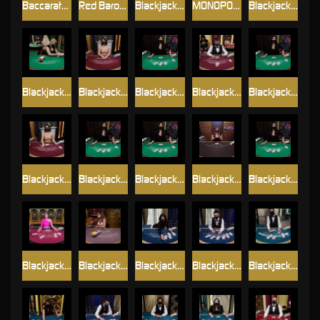
Baccarat_Squeeze
Red Baron RNG
Blackjack_B
MONOPOLY Roll'em
Blackjack_C
Blackjack_D
Blackjack_Diamond_VIP
Blackjack_E
Blackjack_Fortune_VIP
Blackjack_G
Blackjack_Grand_VIP
Blackjack_H
Blackjack_I
Blackjack_Infinite
Blackjack_J
Blackjack_Party
Blackjack_Platinum_VIP
Blackjack_Silver_1
Blackjack_Silver_2
Blackjack_Silver_3