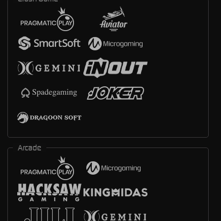
Arcade