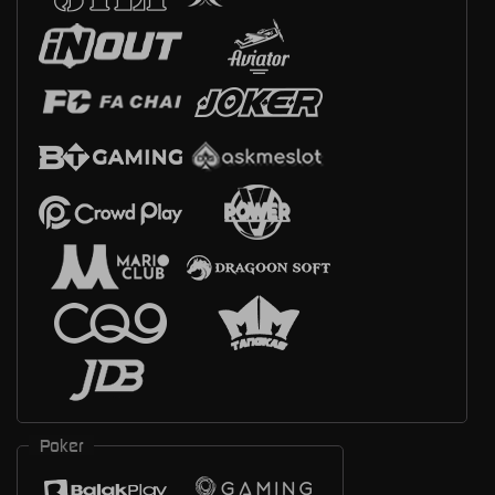
Poker