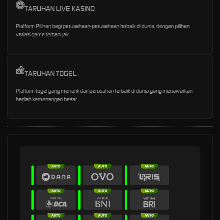
TARUHAN LIVE KASINO
Platform Pilihan bagi perusahaan-perusahaan terbaik di dunia, dengan pilihan
variasi game terbanyak
TARUHAN TOGEL
Platform togel yang menarik dari perusahan terbaik di dunia yang menawarkan
hadiah kemenangan besar