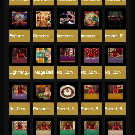
Fortune_Wheel
Gonzo's Treasure Map
Immersive_Roulette
Imperial Quest
Instant_Roulette
Lightning_Baccarat
Mega Ball
No_Comm_Baccarat
No_Comm_Speed_Baccarat_A
No_Comm_Speed_Baccarat_B
No_Comm_Speed_Baccarat_C
Prosperity Tree Baccarat
Speed_Auto_Roulette
Speed_Baccarat_A
Speed_Baccarat_B