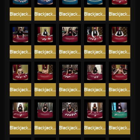
Blackjack_Silver_4
Blackjack_Silver_5
Blackjack_Silver_6
Blackjack_Silver_7
Blackjack_VIP_A
Blackjack_VIP_Alpha
Blackjack_VIP_B
Blackjack_VIP_Beta
Blackjack_VIP_C
Blackjack_VIP_D
Blackjack_VIP_E
Blackjack_VIP_G
Blackjack_VIP_Gamma
Blackjack_VIP_H
Blackjack_VIP_I
Blackjack_VIP_L
Blackjack_VIP_M
Blackjack_VIP_N
Blackjack_VIP_Q
Blackjack_VIP_x