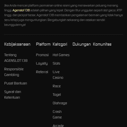
Jika Anda mencari platform permainan online resmi yang menawarkan peluang menang
tinggi,
Agenslot138
adalah pilihan yang tepat. Dengan fitur unggulan seperti slot gacor, RTP
tinggi, dan jackpot besar, Agenslot138 memberikan pengalaman bermain yang tidak hanya
seru tetapi juga menguntungkan. Bergabunglah sekarang dan rasakan sendiri
keunggulannya!
Kebijaksanaan
Platform
Kategori
Dukungan
Komunitas
Tentang
Promosi
Hot Games
AGENSLOT138
Loyalty
Slots
Responsible
Referral
Live
Gambling
Casino
Pusat Bantuan
Race
Syarat dan
Togel
Ketentuan
Olahraga
Crash
Game
Arcade