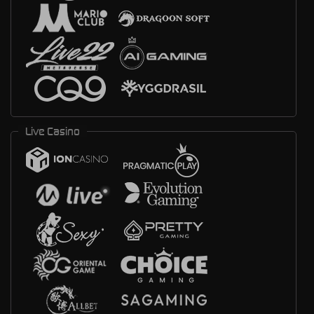
Live Casino