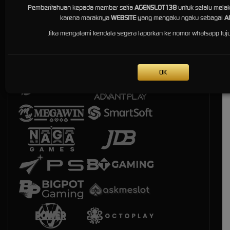
Pemberitahuan kepada member setia
AGENSLOT138
untuk selalu mela
karena maraknya
WEBSITE
yang mengaku ngaku sebagai
A
Jika mengalami kendala segera laporkan ke nomor whatsapp tuj
OK