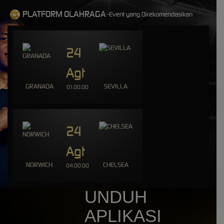
ionha****p
PLATFORM OLAHRAGA-
Event yang Direkomendasikan
IDR
702,870.00
Gates of Olympus Super
Scatter
24
k****a
IDR
635,940.00
Agt
Starlight Princess
GRANADA
SEVILLA
01.00.00
ak****u
IDR
627,230.00
Gates of Olympus Super
Scatter
24
herp****a
IDR
489,400.00
Agt
Sweet Bonanza
NORWICH
CHELSEA
04.00.00
herp****a
IDR
472,200.00
Sweet Bonanza
UNDUH
herp****a
APLIKASI
IDR
443,650.00
Sweet Bonanza