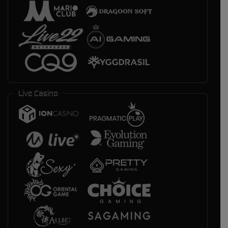
Live Casino