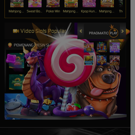
Mahjong Wins 3 – Black Scatter
Sweet Bonanza 2500
Poker Win
Mahjong Wins Triple Pot
Kpop Hunter Zeus
Mahjong Legend
The Crypt
Video Slots Popular
PEMENANG MESIN SLOT
a****7
IDR
1,433,000.00
Mahjong Ways 2
a****7
IDR
1,125,600.00
Mahjong Ways 2
ku****5
IDR
980,000.00
Gates of Olympus™
a****7
IDR
774,400.00
Mahjong Ways 2