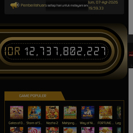
Jum, 07-Agt-2026
Pemberitahuan
elalu Online 24 Jam non-stop setiap hari untuk melayani anda, untuk bertanya atau Deposit And
19.59.33
IDR
12,737,802,227
L
GAME POPULER
Gates of Olympus POP
Storm of Seth 2
Nezha 2
Mahjong MaxWin
Way of Ninja
FORTUNE GARUDA 500
Legacy of Kong Maxways