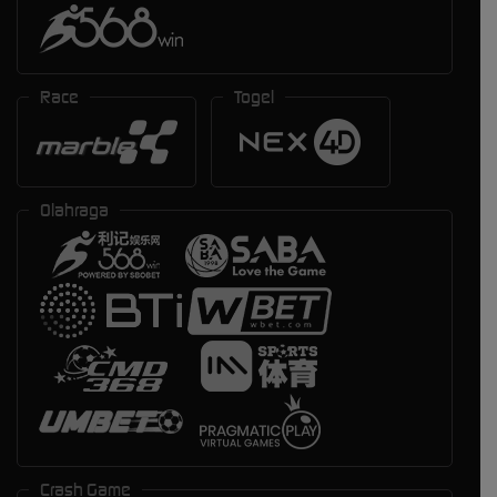
Race
Togel
Olahraga
Crash Game