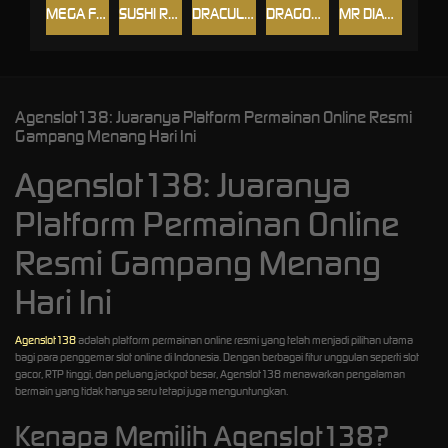
MEGA FORTUNE OX
SUSHI RUSH
DRACULA’S CASTLE BANQUET
DRAGON FORTUNE
MR DIAMOND DELUXE
Agenslot138: Juaranya Platform Permainan Online Resmi
Gampang Menang Hari Ini
Agenslot138: Juaranya
Platform Permainan Online
Resmi Gampang Menang
Hari Ini
Agenslot138
adalah platform permainan online resmi yang telah menjadi pilihan utama
bagi para penggemar slot online di Indonesia. Dengan berbagai fitur unggulan seperti slot
gacor, RTP tinggi, dan peluang jackpot besar, Agenslot138 menawarkan pengalaman
bermain yang tidak hanya seru tetapi juga menguntungkan.
Kenapa Memilih Agenslot138?