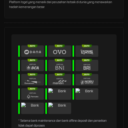
Platform togel yang menarik dari perusahan terbaik di dunia yang menawarkan
hadiah kemenangan besar
* Selama bank maintenance dan bank offline deposit dan penarikan
tidak dapat diproses