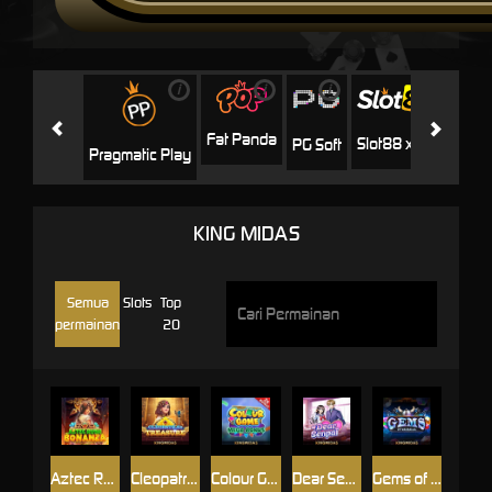
i
i
i
i
i
Facha
Fat Panda
Slot88 x PP
PG Soft
Pragmatic Play
KING MIDAS
Semua
Slots
Top
permainan
20
Aztec Rush Bonanza
Cleopatra's Treasure
Colour Game Mega Bonus
Dear Senpai
Gems of Valhalla