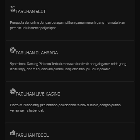
TARUHAN SLOT
Penyedia slot online dengan beragam pilihan game menarik yang memudahkan
pemain untuk mencapai jackpot
TARUHAN OLAHRAGA
Sportsbook Gaming Platform Terbaik menawarkan lebih banyak game, odds yang
lebih tinggi, dan menyediakan pilihan yang lebih banyak untuk pemain.
TARUHAN LIVE KASINO
Platform Pilihan bagi perusahaan-perusahaan terbaik di dunia, dengan pilihan
variasi game terbanyak
TARUHAN TOGEL