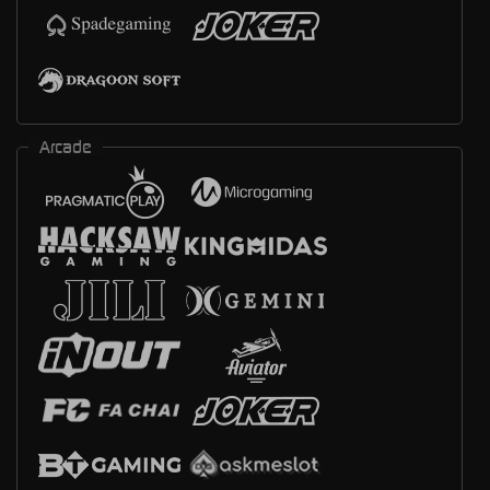
Arcade