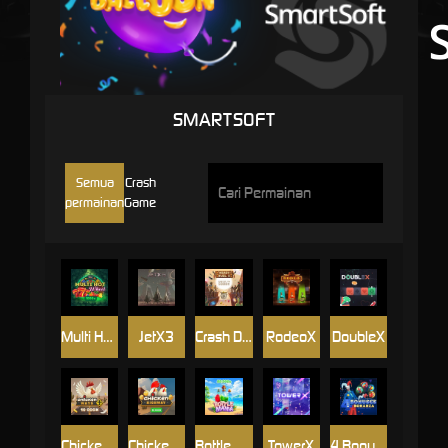
SMARTSOFT
Semua
Crash
permainan
Game
Multi Hot Wheel
JetX3
Crash Duel X
RodeoX
DoubleX
ChickenWays
Chicken Highway
Bottle Mania
TowerX
4 Bonuses Bonanza