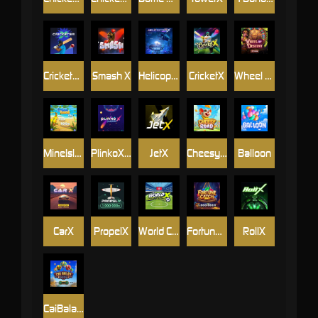
CricketerX
Smash X
HelicopterX
CricketX
Wheel Of Destiny
MineIsland
PlinkoXClassic
JetX
Cheesy Road
Balloon
CarX
PropelX
World Champion X
Fortune Catch
RollX
CaiBalaoCappadocia