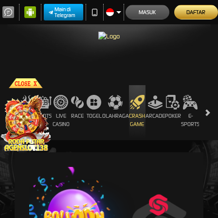
Main di
MASUK
DAFTAR
Telegram
HOT
SLOTS
LIVE
RACE
TOGEL
OLAHRAGA
CRASH
ARCADE
POKER
E-
SABUN
GAMES
CASINO
GAME
SPORTS
AYAM