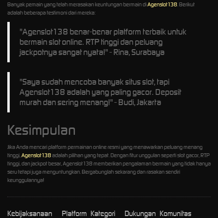
Banyak pemain yang telah merasakan keuntungan bermain di
Agenslot138
. Berikut
adalah beberapa testimoni dari mereka:
"Agenslot138 benar-benar platform terbaik untuk
bermain slot online. RTP tinggi dan peluang
jackpotnya sangat nyata!" - Rina, Surabaya
"Saya sudah mencoba banyak situs slot, tapi
Agenslot138 adalah yang paling gacor. Deposit
murah dan sering menang!" - Budi, Jakarta
Kesimpulan
Jika Anda mencari platform permainan online resmi yang menawarkan peluang menang
tinggi,
Agenslot138
adalah pilihan yang tepat. Dengan fitur unggulan seperti slot gacor, RTP
tinggi, dan jackpot besar, Agenslot138 memberikan pengalaman bermain yang tidak hanya
seru tetapi juga menguntungkan. Bergabunglah sekarang dan rasakan sendiri
keunggulannya!
Kebijaksanaan
Platform
Kategori
Dukungan
Komunitas