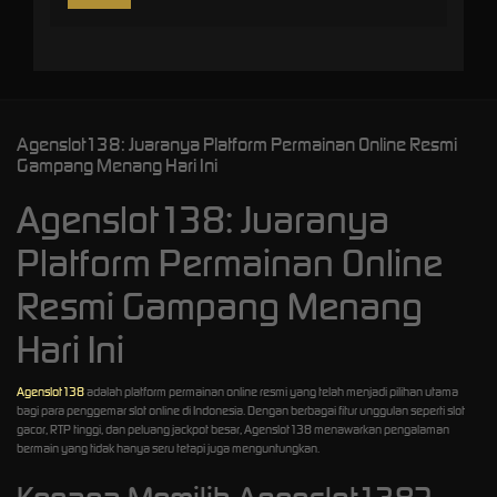
Agenslot138: Juaranya Platform Permainan Online Resmi
Gampang Menang Hari Ini
Agenslot138: Juaranya
Platform Permainan Online
Resmi Gampang Menang
Hari Ini
Agenslot138
adalah platform permainan online resmi yang telah menjadi pilihan utama
bagi para penggemar slot online di Indonesia. Dengan berbagai fitur unggulan seperti slot
gacor, RTP tinggi, dan peluang jackpot besar, Agenslot138 menawarkan pengalaman
bermain yang tidak hanya seru tetapi juga menguntungkan.