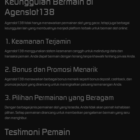
Keunggulan Bermain di
Agenslot138
Agenslot138 tidak hanya menawarkan permainan slot yang gacor, tetapi juga berbagai
keunggulan lain yang membuatnya menjadi platform terbaik untuk bermain slot online:
1. Keamanan Terjamin
Agenslot138 menggunakan sistem keamanan canggih untuk melindungi data dan
transaksi pemain. Anda dapat bermain dengan tenang tanpa khawatir tentang privasi Anda.
2. Bonus dan Promosi Menarik
Agenslot138 menawarkan berbagai bonus menarik seperti bonus deposit, cashback, dan
promosi jackpot yang dirancang untuk meningkatkan peluang kemenangan Anda.
3. Pilihan Permainan yang Beragam
Dengan berbagai jenis permainan slot yang tersedia, Anda tidak akan pernah kehabisan
pilihan. Setiap permainan dirancang untuk memberikan pengalaman bermain yang seru
dan menghibur.
Testimoni Pemain