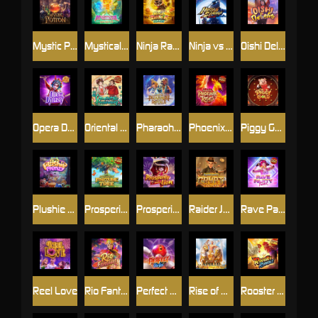
Mystic Potion
Mystical Spirits
Ninja Raccoon Frenzy
Ninja vs Samurai
Oishi Delights
Opera Dynasty
Oriental Prosperity
Pharaoh Royals
Phoenix Rises
Piggy Gold
Plushie Frenzy
Prosperity Fortune Tree
Prosperity Lion
Raider Jane's Crypt of Fortune
Rave Party Fever
Reel Love
Rio Fantasia
Perfect Strike
Rise of Apollo
Rooster Rumble