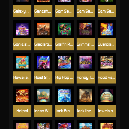
Galaxy Miner
Ganesha Gold
Gem Saviour
Gem Saviour Conquest
Gem Saviour Sword
Genie's 3 Wishes
Gladiator's Glory
Graffiti Rush
Grimms' Bounty: Hansel & Gretel
Guardians of Ice and Fire
Hawaiian Tiki
Heist Stakes
Hip Hop Panda
Honey Trap of Diao Chan
Hood vs Wolf
Hotpot
Incan Wonders
Jack Frost's Winter
Jack the Giant Hunter
Jewels of Prosperity