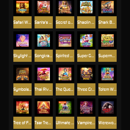
Safari Wilds
Santa's Gift Rush
Secret of Cleopatra
Shaolin Soccer
Shark Bounty
Skylight Wonders
Songkran Splash
Spirited Wonders
Super Golf Drive
Supermarket Spree
Symbols of Egypt
Thai River Wonders
The Queen's Banquet
Three Crazy Piggies
Totem Wonders
Tree of Fortune
Tsar Treasures
Ultimate Striker
Vampire's Charm
Werewolf's Hunt