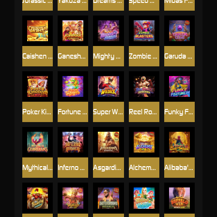
Jurassic Kingdom
Yakuza Honor
Dreams of Macau
Speed Winner
Midas Fortune
Caishen Wins
Ganesha Fortune
Mighty Mania
Zombie Blasters
Garuda Gems
Poker Kingdom Win
Fortune Dragon
Super Wildrix
Reel Royale Showdown
Funky Fortunez
Mythical Guardians
Inferno Mayhem
Asgardian Rising
Alchemy Gold
Alibaba's Cave of Fortune