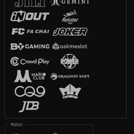
Poker