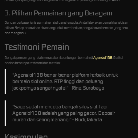
promosi jackpot yang dirancang untuk meningkatkan peluang kemenangan Anda.
3. Pilihan Permainan yang Beragam
Dengan berbagai jenis permainan slot yang tersedia, Anda tidak akan pernah kehabisan
pilihan. Setiap permainan dirancang untuk memberikan pengalaman bermain yang seru
dan menghibur.
Testimoni Pemain
Banyak pemain yang telah merasakan keuntungan bermain di
Agenslot138
. Berikut
adalah beberapa testimoni dari mereka:
"Agenslot138 benar-benar platform terbaik untuk
bermain slot online. RTP tinggi dan peluang
jackpotnya sangat nyata!" - Rina, Surabaya
"Saya sudah mencoba banyak situs slot, tapi
Agenslot138 adalah yang paling gacor. Deposit
murah dan sering menang!" - Budi, Jakarta
Kesimpulan