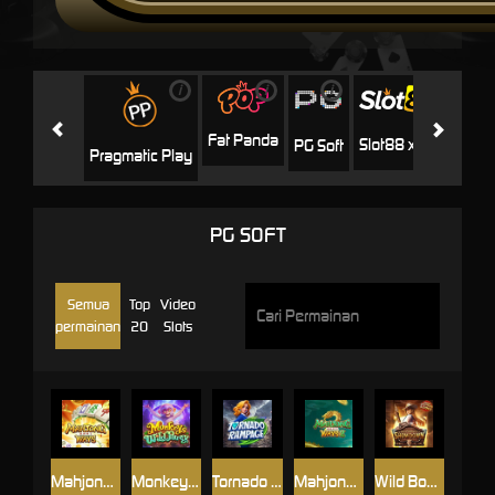
i
i
i
i
i
Facha
Fat Panda
Slot88 x PP
PG Soft
Pragmatic Play
PG SOFT
Semua
Top
Video
permainan
20
Slots
Mahjong Ways
Monkeys Wild Party
Tornado Rampage
Mahjong Ways 2
Wild Bounty Showdown