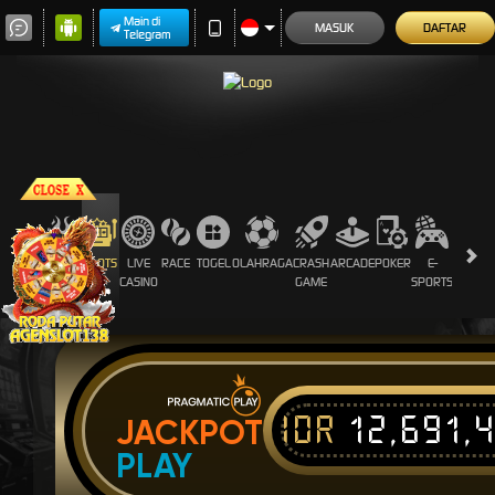
Main di
MASUK
DAFTAR
Telegram
HOT
SLOTS
LIVE
RACE
TOGEL
OLAHRAGA
CRASH
ARCADE
POKER
E-
SABUN
GAMES
CASINO
GAME
SPORTS
AYAM
IDR
12,691,
JACKPOT
PLAY