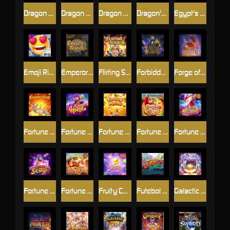
Dragon Hatch
Dragon Legend
Dragon Tiger Luck
Dragon's Treasure Quest
Egypt's Book of Mystery
Emoji Riches
Emperors Favour
Flirting Scholar
Forbidden Alchemy
Forge of Wealth
Fortune Gods
Fortune Horse
Fortune Mouse
Fortune Ox
Fortune Rabbit
Fortune Snake
Fortune Tiger
Fruity Candy
Futebol Fever
Galactic Gems