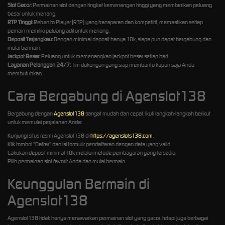
Slot Gacor:
Permainan slot dengan tingkat kemenangan tinggi yang memberikan peluang
besar untuk menang.
RTP Tinggi:
Return to Player (RTP) yang transparan dan kompetitif, memastikan setiap
pemain memiliki peluang adil untuk menang.
Deposit Terjangkau:
Dengan minimal deposit hanya 10k, siapa pun dapat bergabung dan
mulai bermain.
Jackpot Besar:
Peluang untuk memenangkan jackpot besar setiap hari.
Layanan Pelanggan 24/7:
Tim dukungan yang siap membantu kapan saja Anda
membutuhkan.
Cara Bergabung di Agenslot138
Bergabung dengan
Agenslot138
sangat mudah dan cepat. Ikuti langkah-langkah berikut
untuk memulai perjalanan Anda:
Kunjungi situs resmi Agenslot138 di
https://agenslots138.com
.
Klik tombol "Daftar" dan isi formulir pendaftaran dengan data yang valid.
Lakukan deposit minimal 10k melalui metode pembayaran yang tersedia.
Pilih permainan slot favorit Anda dan mulai bermain.
Keunggulan Bermain di
Agenslot138
Agenslot138 tidak hanya menawarkan permainan slot yang gacor, tetapi juga berbagai