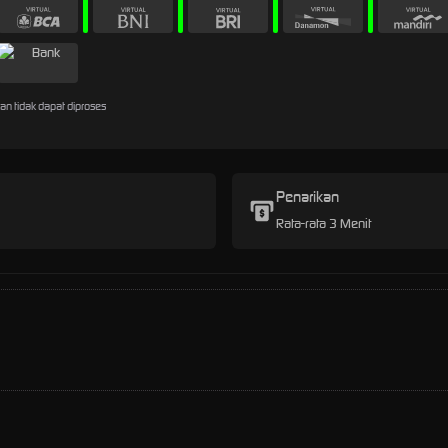
an tidak dapat diproses
Penarikan
Rata-rata 3 Menit