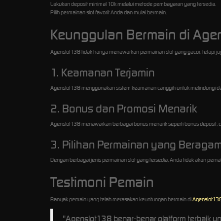
Lakukan deposit minimal 10k melalui metode pembayaran yang tersedia.
Pilih permainan slot favorit Anda dan mulai bermain.
Keunggulan Bermain di Age
Agenslot138 tidak hanya menawarkan permainan slot yang gacor, tetapi jug
1. Keamanan Terjamin
Agenslot138 menggunakan sistem keamanan canggih untuk melindungi data
2. Bonus dan Promosi Menarik
Agenslot138 menawarkan berbagai bonus menarik seperti bonus deposit, 
3. Pilihan Permainan yang Beraga
Dengan berbagai jenis permainan slot yang tersedia, Anda tidak akan per
Testimoni Pemain
Banyak pemain yang telah merasakan keuntungan bermain di
Agenslot13
"Agenslot138 benar-benar platform terbaik unt