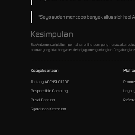
"Saya sudah mencoba banyak situs slot, tapi 
Kesimpulan
Jika Anda mencari platform permainan online resmi yang menawarkan pelu
bermain yang tidak hanya seru tetapi juga menguntungkan. Bergabunglah 
Kebijaksanaan
Platfo
Tentang AGENSLOT138
Promos
Responsible Gambling
Loyalt
Pusat Bantuan
Referra
Syarat dan Ketentuan