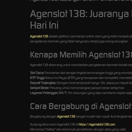
Agenslot138: Juaranya
Hari Ini
Agenslot138
adalah platform permainan online resmi yang telah menjadi pil
pengalaman bermain yang tidak hanya seru tetapi juga menguntungkan.
Kenapa Memilih Agenslot1
Agenslot138 dirancang untuk memberikan pengalaman bermain terbaik bag
Slot Gacor:
Permainan slot dengan tingkat kemenangan tinggi yang member
RTP Tinggi:
Return to Player (RTP) yang transparan dan kompetitif, memasti
Deposit Terjangkau:
Dengan minimal deposit hanya 10k, siapa pun dapat b
Jackpot Besar:
Peluang untuk memenangkan jackpot besar setiap hari.
Layanan Pelanggan 24/7:
Tim dukungan yang siap membantu kapan saj
Cara Bergabung di Agenslo
Bergabung dengan
Agenslot138
sangat mudah dan cepat. Ikuti langkah-la
Kunjungi situs resmi Agenslot138 di
https://agenslots138.com
.
Klik tombol "Daftar" dan isi formulir pendaftaran dengan data yang valid.