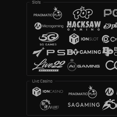
Slots
Live Casino