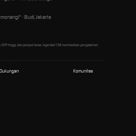
menang!" - Budi, Jakarta
cor, RTP tinggi, dan jackpot besar, Agenslot138 memberikan pengalaman
Dukungan
Komunitas