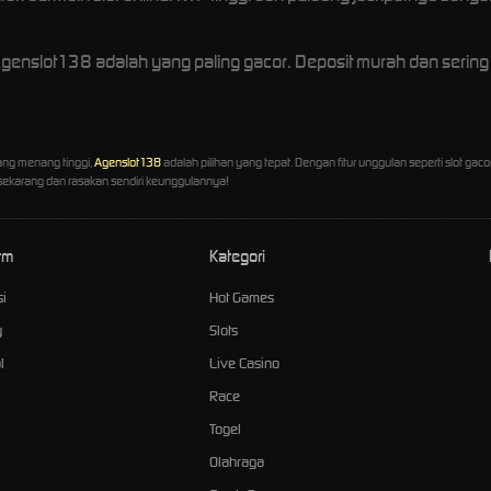
Agenslot138 adalah yang paling gacor. Deposit murah dan sering 
ang menang tinggi,
Agenslot138
adalah pilihan yang tepat. Dengan fitur unggulan seperti slot ga
sekarang dan rasakan sendiri keunggulannya!
rm
Kategori
i
Hot Games
y
Slots
l
Live Casino
Race
Togel
Olahraga