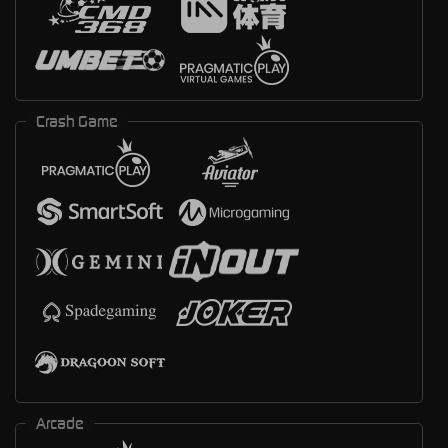
Crash Game
Arcade