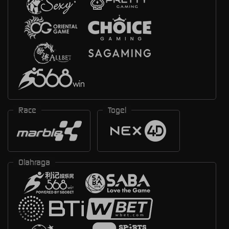
Race
Togel
Olahraga