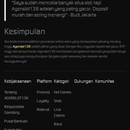
"Saya sudah mencoba banyak situs slot, tapi
Agenslot138 adalah yang paling gacor. Deposit
murah dan sering menang!" - Budi, Jakarta
Kesimpulan
Jika Anda mencari platform permainan online resmi yang menawarkan peluang menang
tinggi,
Agenslot138
adalah pilihan yang tepat. Dengan fitur unggulan seperti slot gacor, RTP
tinggi, dan jackpot besar, Agenslot138 memberikan pengalaman bermain yang tidak hanya
seru tetapi juga menguntungkan. Bergabunglah sekarang dan rasakan sendiri
keunggulannya!
Kebijaksanaan
Platform
Kategori
Dukungan
Komunitas
Tentang
Promosi
Hot Games
AGENSLOT138
Loyalty
Slots
Responsible
Referral
Live
Gambling
Casino
Pusat Bantuan
Race
Syarat dan