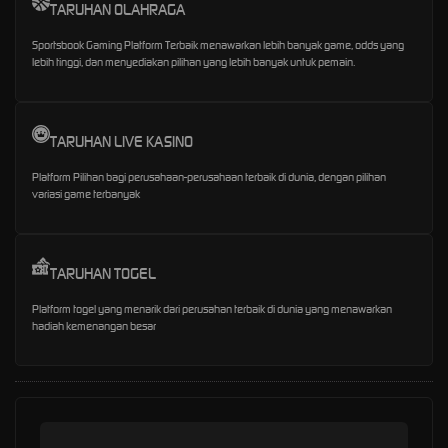
TARUHAN OLAHRAGA
Sportsbook Gaming Platform Terbaik menawarkan lebih banyak game, odds yang
lebih tinggi, dan menyediakan pilihan yang lebih banyak untuk pemain.
TARUHAN LIVE KASINO
Platform Pilihan bagi perusahaan-perusahaan terbaik di dunia, dengan pilihan
variasi game terbanyak
TARUHAN TOGEL
Platform togel yang menarik dari perusahan terbaik di dunia yang menawarkan
hadiah kemenangan besar