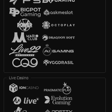
Live Casino