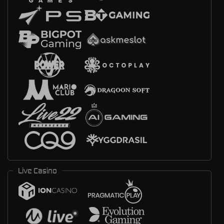
Live Casino