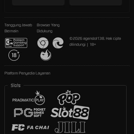
Tanggung Jawab
Browser Yang
Bermain
Didukung
©2026 agenslot138. Hak cipta
dilindungi | 18+
Platform Penyedia Layanan
Slots