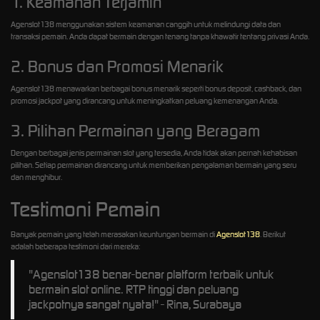
1. Keamanan Terjamin
Agenslot138 menggunakan sistem keamanan canggih untuk melindungi data dan
transaksi pemain. Anda dapat bermain dengan tenang tanpa khawatir tentang privasi Anda.
2. Bonus dan Promosi Menarik
Agenslot138 menawarkan berbagai bonus menarik seperti bonus deposit, cashback, dan
promosi jackpot yang dirancang untuk meningkatkan peluang kemenangan Anda.
3. Pilihan Permainan yang Beragam
Dengan berbagai jenis permainan slot yang tersedia, Anda tidak akan pernah kehabisan
pilihan. Setiap permainan dirancang untuk memberikan pengalaman bermain yang seru
dan menghibur.
Testimoni Pemain
Banyak pemain yang telah merasakan keuntungan bermain di
Agenslot138
. Berikut
adalah beberapa testimoni dari mereka:
"Agenslot138 benar-benar platform terbaik untuk
bermain slot online. RTP tinggi dan peluang
jackpotnya sangat nyata!" - Rina, Surabaya