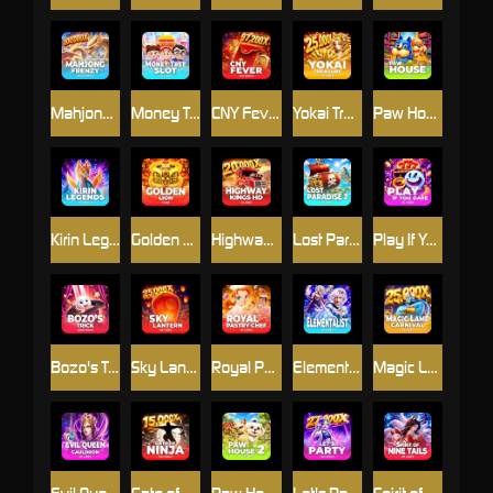
Mahjong Frenzy : Tiles of Fortunes
Money Tree Slot
CNY Fever
Yokai Treasure
Paw House
Kirin Legends
Golden Lion
Highway Kings HD
Lost Paradise 2
Play If You Dare
Bozo's Trick
Sky Lantern
Royal Pastry Chef
Elementalist
Magic Lamp Carnival