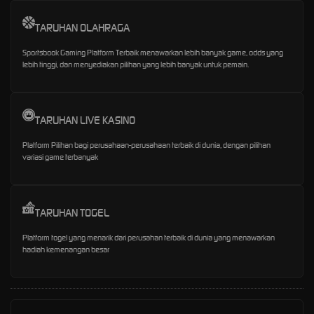
TARUHAN OLAHRAGA
Sportsbook Gaming Platform Terbaik menawarkan lebih banyak game, odds yang
lebih tinggi, dan menyediakan pilihan yang lebih banyak untuk pemain.
TARUHAN LIVE KASINO
Platform Pilihan bagi perusahaan-perusahaan terbaik di dunia, dengan pilihan
variasi game terbanyak
TARUHAN TOGEL
Platform togel yang menarik dari perusahan terbaik di dunia yang menawarkan
hadiah kemenangan besar