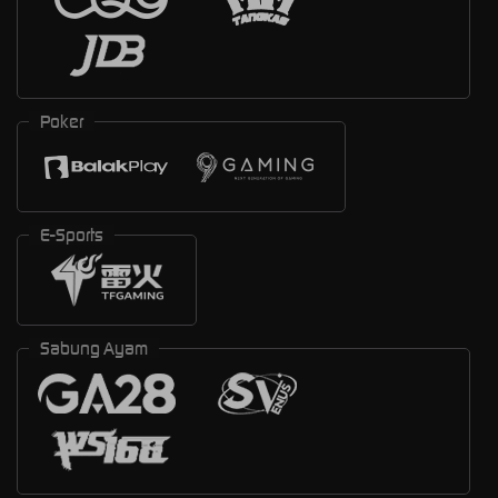
Poker
E-Sports
Sabung Ayam