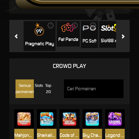
i
i
i
i
i
Facha
Fat Panda
Slot88 x PP
PG Soft
Pragmatic Play
CROWD PLAY
Semua
Slots
Top
permainan
20
Mahjong Frenzy
Sharkalicious
Gods of Asgard
Sky Chasers
Legend of King Kong