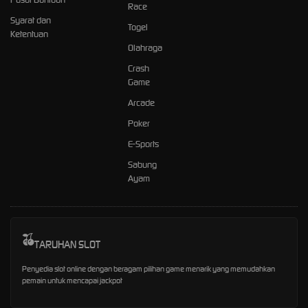
Race
Syarat dan
Togel
Ketentuan
Olahraga
Crash
Game
Arcade
Poker
E-Sports
Sabung
Ayam
TARUHAN SLOT
Penyedia slot online dengan beragam pilihan game menarik yang memudahkan
pemain untuk mencapai jackpot