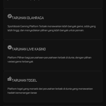
TARUHAN OLAHRAGA
Sportsbook Gaming Platform Terbaik menawarkan lebih banyak game, odds yang
lebih tinggi, dan menyediakan pilihan yang lebih banyak untuk pemain.
TARUHAN LIVE KASINO
Platform Pilihan bagi perusahaan-perusahaan terbaik di dunia, dengan pilihan
variasi game terbanyak
TARUHAN TOGEL
Platform togel yang menarik dari perusahan terbaik di dunia yang menawarkan
hadiah kemenangan besar