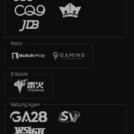
Poker
E-Sports
Sabung Ayam