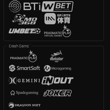
Crash Game