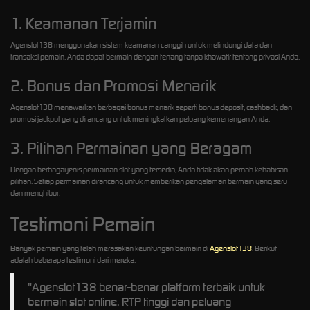
1. Keamanan Terjamin
Agenslot138 menggunakan sistem keamanan canggih untuk melindungi data dan
transaksi pemain. Anda dapat bermain dengan tenang tanpa khawatir tentang privasi Anda.
2. Bonus dan Promosi Menarik
Agenslot138 menawarkan berbagai bonus menarik seperti bonus deposit, cashback, dan
promosi jackpot yang dirancang untuk meningkatkan peluang kemenangan Anda.
3. Pilihan Permainan yang Beragam
Dengan berbagai jenis permainan slot yang tersedia, Anda tidak akan pernah kehabisan
pilihan. Setiap permainan dirancang untuk memberikan pengalaman bermain yang seru
dan menghibur.
Testimoni Pemain
Banyak pemain yang telah merasakan keuntungan bermain di
Agenslot138
. Berikut
adalah beberapa testimoni dari mereka:
"Agenslot138 benar-benar platform terbaik untuk
bermain slot online. RTP tinggi dan peluang