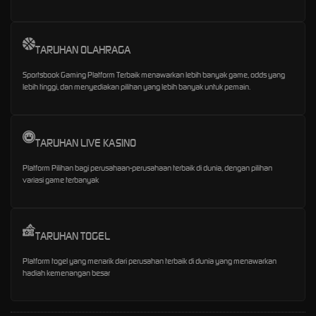
TARUHAN OLAHRAGA
Sportsbook Gaming Platform Terbaik menawarkan lebih banyak game, odds yang
lebih tinggi, dan menyediakan pilihan yang lebih banyak untuk pemain.
TARUHAN LIVE KASINO
Platform Pilihan bagi perusahaan-perusahaan terbaik di dunia, dengan pilihan
variasi game terbanyak
TARUHAN TOGEL
Platform togel yang menarik dari perusahan terbaik di dunia yang menawarkan
hadiah kemenangan besar