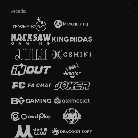
Arcade