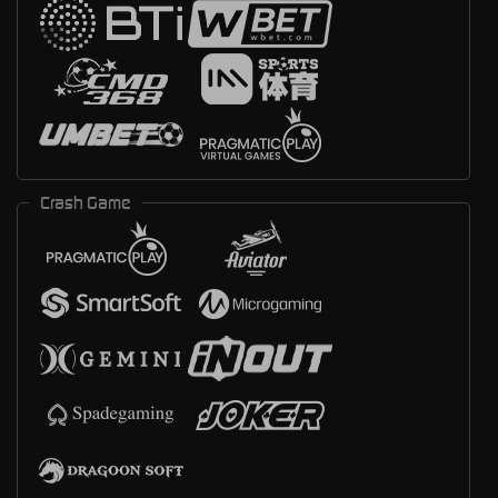
Crash Game