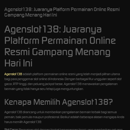
Agenslot138: Juaranya Platform Permainan Online Resmi
Gampang Menang Hari Ini
Agenslot138: Juaranya
Platform Permainan Online
Resmi Gampang Menang
Hari Ini
Agenslot138
adalah platform permainan online resmi yang telah menjadi pilihan utama
bagi para penggemar slot online di Indonesia. Dengan berbagai fitur unggulan seperti slot
gacor, RTP tinggi, dan peluang jackpot besar, Agenslot138 menawarkan pengalaman
bermain yang tidak hanya seru tetapi juga menguntungkan.
Kenapa Memilih Agenslot138?
Agenslot138 dirancang untuk memberikan pengalaman bermain terbaik bagi semua
pemain, baik pemula maupun profesional. Berikut adalah beberapa alasan mengapa Anda
harus memilih Agenslot138:
Slot Gacor:
Permainan slot dengan tingkat kemenangan tinggi yang memberikan peluang