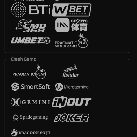
Crash Game