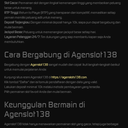
Slot Gacor:
Permainan slot dengan tingkat kemenangan tinggi yang memberikan peluang
besar untuk menang.
RTP Tinggi:
Return to Player (RTP) yang transparan dan kompetitif, memastikan setiap
pemain memiliki peluang adil untuk menang.
Deposit Terjangkau:
Dengan minimal deposit hanya 10k, siapa pun dapat bergabung dan
mulai bermain.
Jackpot Besar:
Peluang untuk memenangkan jackpot besar setiap hari.
Layanan Pelanggan 24/7:
Tim dukungan yang siap membantu kapan saja Anda
membutuhkan.
Cara Bergabung di Agenslot138
Bergabung dengan
Agenslot138
sangat mudah dan cepat. Ikuti langkah-langkah berikut
untuk memulai perjalanan Anda:
Kunjungi situs resmi Agenslot138 di
https://agenslots138.com
.
Klik tombol "Daftar" dan isi formulir pendaftaran dengan data yang valid.
Lakukan deposit minimal 10k melalui metode pembayaran yang tersedia.
Pilih permainan slot favorit Anda dan mulai bermain.
Keunggulan Bermain di
Agenslot138
Agenslot138 tidak hanya menawarkan permainan slot yang gacor, tetapi juga berbagai