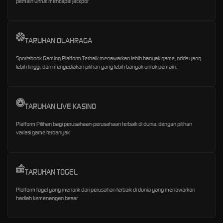
pemain untuk mencapai jackpot
TARUHAN OLAHRAGA
Sportsbook Gaming Platform Terbaik menawarkan lebih banyak game, odds yang
lebih tinggi, dan menyediakan pilihan yang lebih banyak untuk pemain.
TARUHAN LIVE KASINO
Platform Pilihan bagi perusahaan-perusahaan terbaik di dunia, dengan pilihan
variasi game terbanyak
TARUHAN TOGEL
Platform togel yang menarik dari perusahan terbaik di dunia yang menawarkan
hadiah kemenangan besar