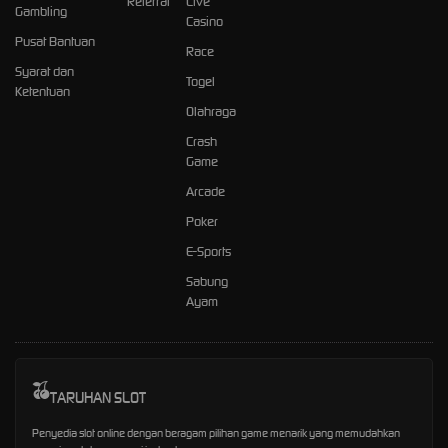
Referral
Live
Gambling
Casino
Pusat Bantuan
Race
Syarat dan
Togel
Ketentuan
Olahraga
Crash
Game
Arcade
Poker
E-Sports
Sabung
Ayam
TARUHAN SLOT
Penyedia slot online dengan beragam pilihan game menarik yang memudahkan