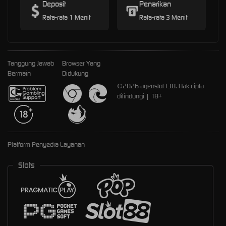
Deposit
Penarikan
Rata-rata 1 Menit
Rata-rata 3 Menit
Tanggung Jawab
Browser Yang
Bermain
Didukung
©2026 agenslot138. Hak cipta
dilindungi | 18+
Platform Penyedia Layanan
Slots