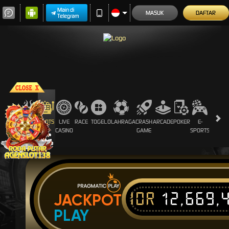
Main di
MASUK
DAFTAR
Telegram
HOT
SLOTS
LIVE
RACE
TOGEL
OLAHRAGA
CRASH
ARCADE
POKER
E-
SABUN
GAMES
CASINO
GAME
SPORTS
AYAM
IDR
12,669,
JACKPOT
PLAY