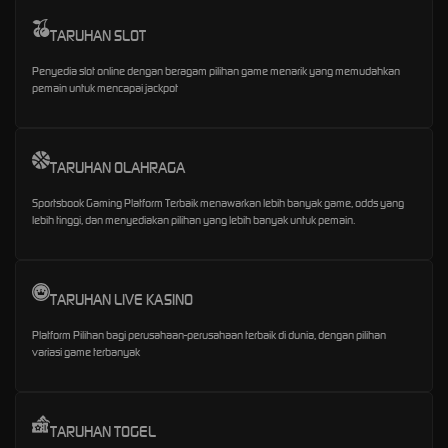
TARUHAN SLOT
Penyedia slot online dengan beragam pilihan game menarik yang memudahkan
pemain untuk mencapai jackpot
TARUHAN OLAHRAGA
Sportsbook Gaming Platform Terbaik menawarkan lebih banyak game, odds yang
lebih tinggi, dan menyediakan pilihan yang lebih banyak untuk pemain.
TARUHAN LIVE KASINO
Platform Pilihan bagi perusahaan-perusahaan terbaik di dunia, dengan pilihan
variasi game terbanyak
TARUHAN TOGEL