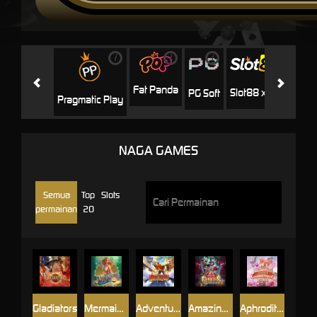
i
i
i
i
i
Facha
Fat Panda
Slot88 x PP
PG Soft
Pragmatic Play
NAGA GAMES
Semua
Top
Slots
permainan
20
Gladiators
Mermaid's Treasure
Adventures Of Caramelo
Amazing Circus
Aphrodite - Goddess of Love