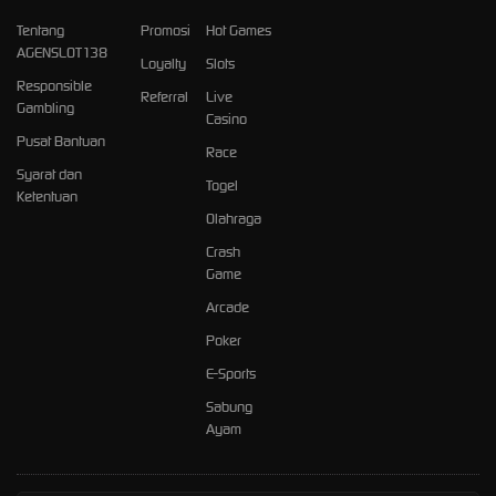
Tentang
Promosi
Hot Games
AGENSLOT138
Loyalty
Slots
Responsible
Referral
Live
Gambling
Casino
Pusat Bantuan
Race
Syarat dan
Togel
Ketentuan
Olahraga
Crash
Game
Arcade
Poker
E-Sports
Sabung
Ayam