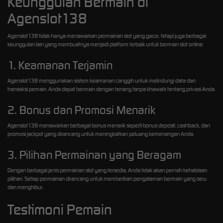
Keunggulan Bermain di
Agenslot138
Agenslot138 tidak hanya menawarkan permainan slot yang gacor, tetapi juga berbagai
keunggulan lain yang membuatnya menjadi platform terbaik untuk bermain slot online:
1. Keamanan Terjamin
Agenslot138 menggunakan sistem keamanan canggih untuk melindungi data dan
transaksi pemain. Anda dapat bermain dengan tenang tanpa khawatir tentang privasi Anda.
2. Bonus dan Promosi Menarik
Agenslot138 menawarkan berbagai bonus menarik seperti bonus deposit, cashback, dan
promosi jackpot yang dirancang untuk meningkatkan peluang kemenangan Anda.
3. Pilihan Permainan yang Beragam
Dengan berbagai jenis permainan slot yang tersedia, Anda tidak akan pernah kehabisan
pilihan. Setiap permainan dirancang untuk memberikan pengalaman bermain yang seru
dan menghibur.
Testimoni Pemain