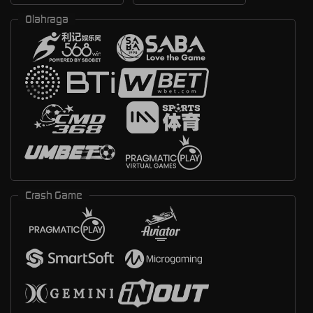
Olahraga
Crash Game