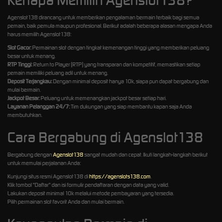
Kenapa Memilih Agenslot138?
Agenslot138 dirancang untuk memberikan pengalaman bermain terbaik bagi semua
pemain, baik pemula maupun profesional. Berikut adalah beberapa alasan mengapa Anda
harus memilih Agenslot138:
Slot Gacor:
Permainan slot dengan tingkat kemenangan tinggi yang memberikan peluang
besar untuk menang.
RTP Tinggi:
Return to Player (RTP) yang transparan dan kompetitif, memastikan setiap
pemain memiliki peluang adil untuk menang.
Deposit Terjangkau:
Dengan minimal deposit hanya 10k, siapa pun dapat bergabung dan
mulai bermain.
Jackpot Besar:
Peluang untuk memenangkan jackpot besar setiap hari.
Layanan Pelanggan 24/7:
Tim dukungan yang siap membantu kapan saja Anda
membutuhkan.
Cara Bergabung di Agenslot138
Bergabung dengan
Agenslot138
sangat mudah dan cepat. Ikuti langkah-langkah berikut
untuk memulai perjalanan Anda:
Kunjungi situs resmi Agenslot138 di
https://agenslots138.com
.
Klik tombol "Daftar" dan isi formulir pendaftaran dengan data yang valid.
Lakukan deposit minimal 10k melalui metode pembayaran yang tersedia.
Pilih permainan slot favorit Anda dan mulai bermain.