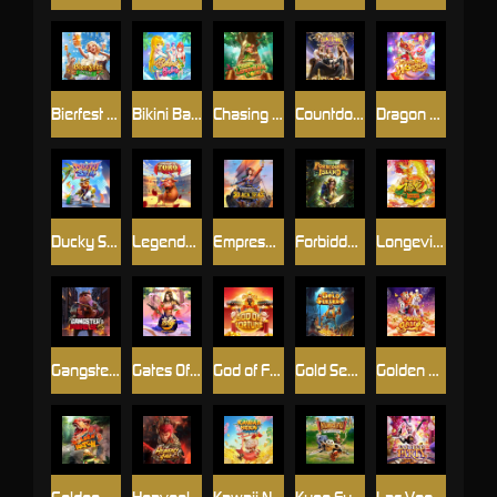
Bierfest Delight
Bikini Babes
Chasing Leprechaun Coins
Countdown to Fortune
Dragon Wonder
Ducky Spin
Legendary El Toro
Empress of the Black Seas
Forbidden Island
Longevity dragon(Fulong)
Gangster's Paradise
Gates Of Kunlun
God of Fortune
Gold Seekers
Golden Gallop