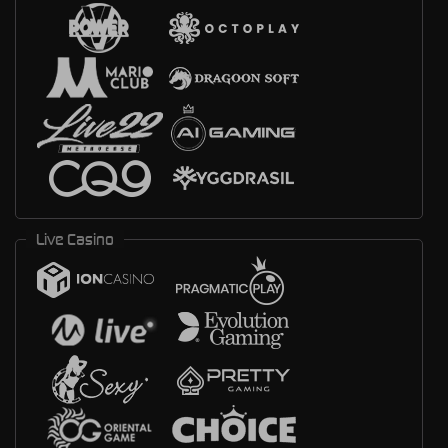
Live Casino