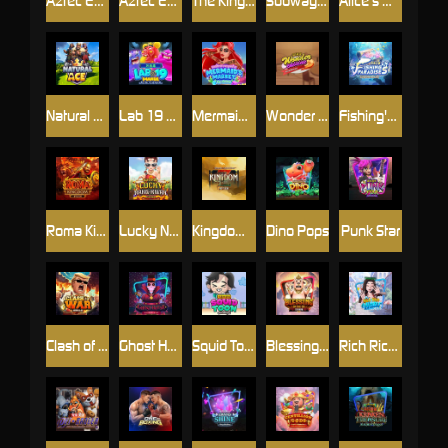
Aztec Empire
Aztec Empire 1000
The King Joker
Subway Runner
Alice's Wonder
Natural Ace
Lab 19 Mania
Mermaid's Market
Wonder Cuisine
Fishing's Paradise
Roma Kingdom
Lucky NangKwak
Kingdom Z
Dino Pops
Punk Star
Clash of War
Ghost House
Squid Toon
Blessing of the Ox
Rich Rich Water