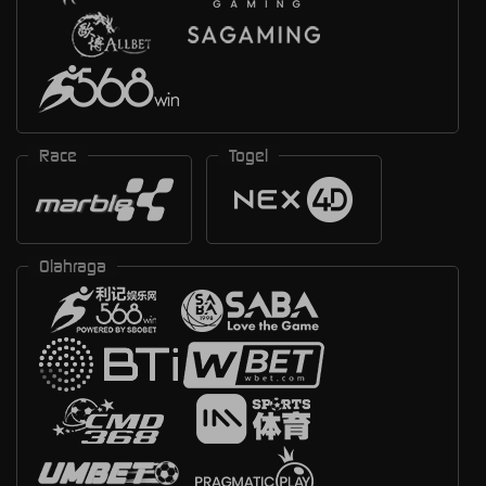
Race
Togel
Olahraga