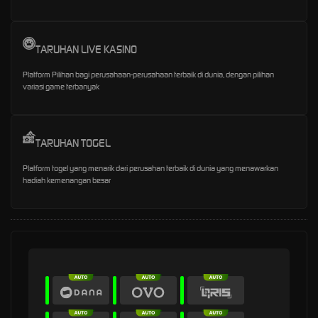
TARUHAN LIVE KASINO
Platform Pilihan bagi perusahaan-perusahaan terbaik di dunia, dengan pilihan
variasi game terbanyak
TARUHAN TOGEL
Platform togel yang menarik dari perusahan terbaik di dunia yang menawarkan
hadiah kemenangan besar