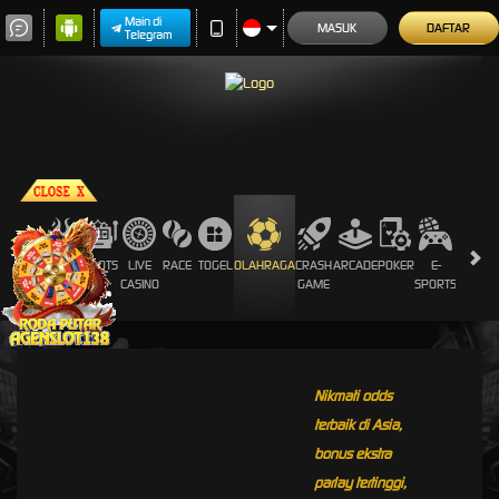
Main di
MASUK
DAFTAR
Telegram
HOT
SLOTS
LIVE
RACE
TOGEL
OLAHRAGA
CRASH
ARCADE
POKER
E-
SABUN
GAMES
CASINO
GAME
SPORTS
AYAM
Nikmati odds
terbaik di Asia,
bonus ekstra
parlay tertinggi,