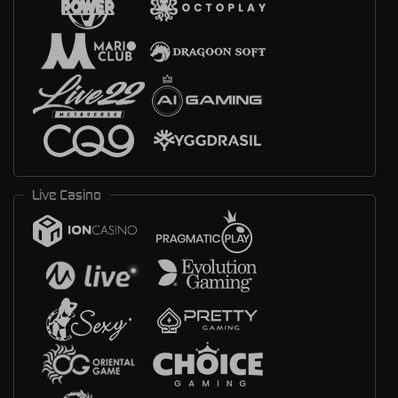
Live Casino