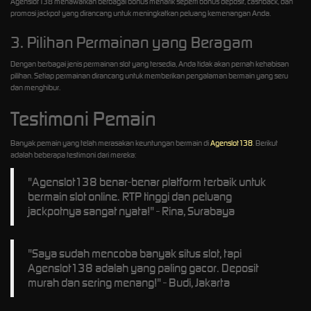
Agenslot138 menawarkan berbagai bonus menarik seperti bonus deposit, cashback, dan
promosi jackpot yang dirancang untuk meningkatkan peluang kemenangan Anda.
3. Pilihan Permainan yang Beragam
Dengan berbagai jenis permainan slot yang tersedia, Anda tidak akan pernah kehabisan
pilihan. Setiap permainan dirancang untuk memberikan pengalaman bermain yang seru
dan menghibur.
Testimoni Pemain
Banyak pemain yang telah merasakan keuntungan bermain di
Agenslot138
. Berikut
adalah beberapa testimoni dari mereka:
"Agenslot138 benar-benar platform terbaik untuk
bermain slot online. RTP tinggi dan peluang
jackpotnya sangat nyata!" - Rina, Surabaya
"Saya sudah mencoba banyak situs slot, tapi
Agenslot138 adalah yang paling gacor. Deposit
murah dan sering menang!" - Budi, Jakarta