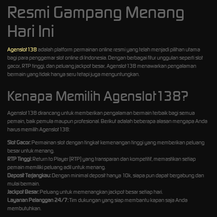
Resmi Gampang Menang
Hari Ini
Agenslot138
adalah platform permainan online resmi yang telah menjadi pilihan utama
bagi para penggemar slot online di Indonesia. Dengan berbagai fitur unggulan seperti slot
gacor, RTP tinggi, dan peluang jackpot besar, Agenslot138 menawarkan pengalaman
bermain yang tidak hanya seru tetapi juga menguntungkan.
Kenapa Memilih Agenslot138?
Agenslot138 dirancang untuk memberikan pengalaman bermain terbaik bagi semua
pemain, baik pemula maupun profesional. Berikut adalah beberapa alasan mengapa Anda
harus memilih Agenslot138:
Slot Gacor:
Permainan slot dengan tingkat kemenangan tinggi yang memberikan peluang
besar untuk menang.
RTP Tinggi:
Return to Player (RTP) yang transparan dan kompetitif, memastikan setiap
pemain memiliki peluang adil untuk menang.
Deposit Terjangkau:
Dengan minimal deposit hanya 10k, siapa pun dapat bergabung dan
mulai bermain.
Jackpot Besar:
Peluang untuk memenangkan jackpot besar setiap hari.
Layanan Pelanggan 24/7:
Tim dukungan yang siap membantu kapan saja Anda
membutuhkan.