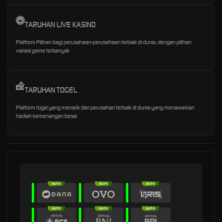
TARUHAN LIVE KASINO
Platform Pilihan bagi perusahaan-perusahaan terbaik di dunia, dengan pilihan
variasi game terbanyak
TARUHAN TOGEL
Platform togel yang menarik dari perusahan terbaik di dunia yang menawarkan
hadiah kemenangan besar