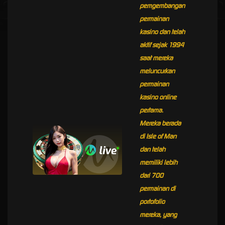
pemgembangan
permainan
kasino dan telah
aktif sejak 1994
saat mereka
meluncurkan
permainan
kasino online
pertama.
Mereka berada
di Isle of Man
dan telah
memiliki lebih
dari 700
permainan di
portofolio
mereka, yang