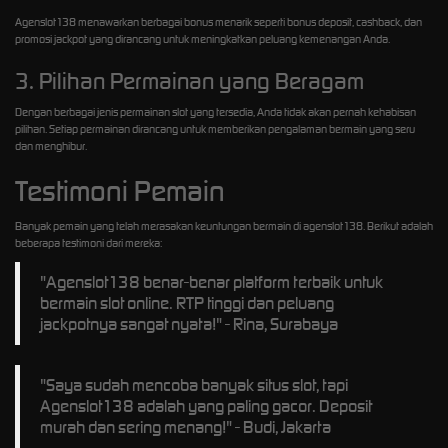
Agenslot138 menawarkan berbagai bonus menarik seperti bonus deposit, cashback, dan
promosi jackpot yang dirancang untuk meningkatkan peluang kemenangan Anda.
3. Pilihan Permainan yang Beragam
Dengan berbagai jenis permainan slot yang tersedia, Anda tidak akan pernah kehabisan
pilihan. Setiap permainan dirancang untuk memberikan pengalaman bermain yang seru
dan menghibur.
Testimoni Pemain
Banyak pemain yang telah merasakan keuntungan bermain di agenslot138. Berikut adalah
beberapa testimoni dari mereka:
"Agenslot138 benar-benar platform terbaik untuk
bermain slot online. RTP tinggi dan peluang
jackpotnya sangat nyata!" - Rina, Surabaya
"Saya sudah mencoba banyak situs slot, tapi
Agenslot138 adalah yang paling gacor. Deposit
murah dan sering menang!" - Budi, Jakarta