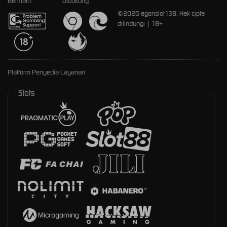
Bermain
Didukung
©2026 agenslot138. Hak cipta
dilindungi | 18+
Platform Penyedia Layanan
Slots