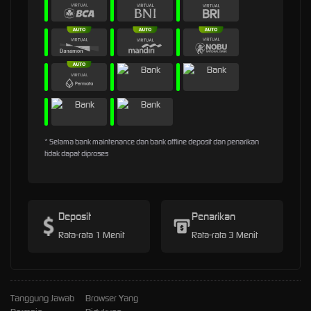
* Selama bank maintenance dan bank offline deposit dan penarikan
tidak dapat diproses
Deposit
Penarikan
Rata-rata 1 Menit
Rata-rata 3 Menit
Tanggung Jawab
Browser Yang